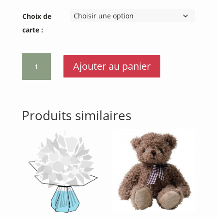
Choix de
carte :
quantité
Ajouter au panier
de
Carte
message
Produits similaires