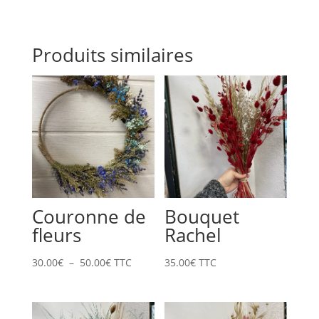
Produits similaires
Couronne de
Bouquet
fleurs
Rachel
Plage
30.00
€
–
50.00
€
TTC
35.00
€
TTC
de
prix :
30.00€