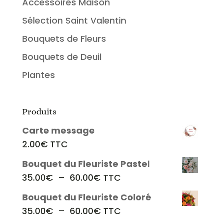
Accessoires Maison
Sélection Saint Valentin
Bouquets de Fleurs
Bouquets de Deuil
Plantes
Produits
Carte message
2.00
€
TTC
Bouquet du Fleuriste Pastel
Plage
35.00
€
–
60.00
€
TTC
de
Bouquet du Fleuriste Coloré
prix :
Plage
35.00
€
–
60.00
€
TTC
35.00€